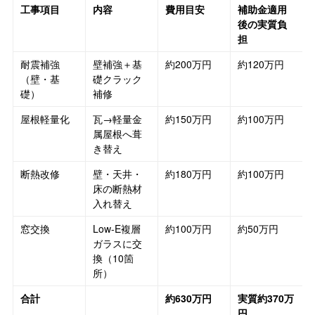
工事項目
内容
費用目安
補助金適用
後の実質負
担
耐震補強
壁補強＋基
約200万円
約120万円
（壁・基
礎クラック
礎）
補修
屋根軽量化
瓦→軽量金
約150万円
約100万円
属屋根へ葺
き替え
断熱改修
壁・天井・
約180万円
約100万円
床の断熱材
入れ替え
窓交換
Low-E複層
約100万円
約50万円
ガラスに交
換（10箇
所）
合計
約630万円
実質約370万
円