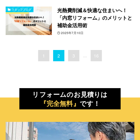
光熱費削減＆快適な住まいへ！
スタッフブログ
「内窓リフォーム」のメリットと
補助金活用術
2025年7月10日
1
2
3
...
16
リフォームのお見積りは
『完全無料』
です！