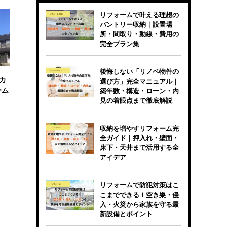
リフォームで叶える理想の
パントリー収納｜設置場
所・間取り・動線・費用の
完全プラン集
後悔しない「リノベ物件の
カ
選び方」完全マニュアル｜
ーム
築年数・構造・ローン・内
見の着眼点まで徹底解説
収納を増やすリフォーム完
全ガイド｜押入れ・壁面・
床下・天井まで活用する全
アイデア
リフォームで防犯対策はこ
こまでできる！空き巣・侵
入・火災から家族を守る最
新設備とポイント