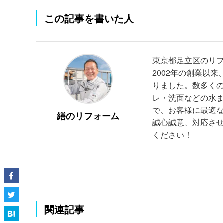
この記事を書いた人
東京都足立区のリ
2002年の創業以来
りました。数多く
レ・洗面などの水
で、お客様に最適
繕のリフォーム
誠心誠意、対応さ
ください！
関連記事